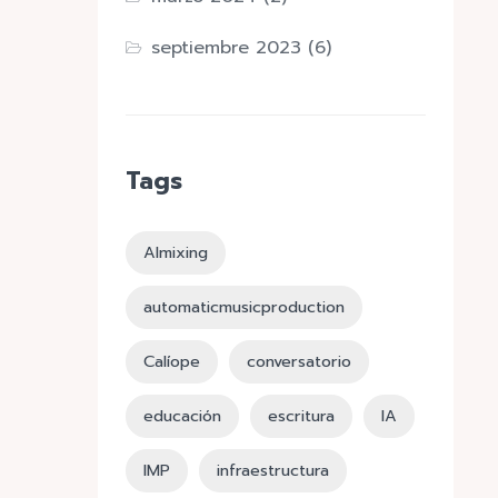
septiembre 2023
(6)
Tags
AImixing
automaticmusicproduction
Calíope
conversatorio
educación
escritura
IA
IMP
infraestructura