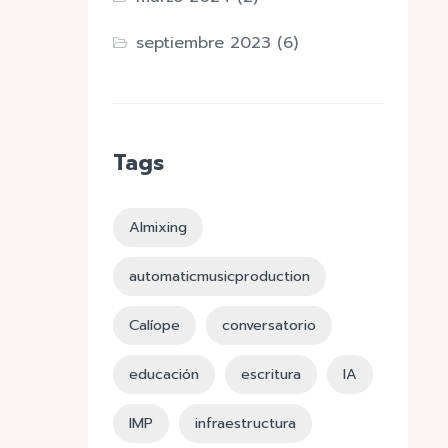
septiembre 2023
(6)
Tags
AImixing
automaticmusicproduction
Calíope
conversatorio
educación
escritura
IA
IMP
infraestructura