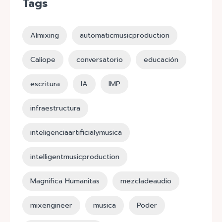
Tags
AImixing
automaticmusicproduction
Calíope
conversatorio
educación
escritura
IA
IMP
infraestructura
inteligenciaartificialymusica
intelligentmusicproduction
Magnifica Humanitas
mezcladeaudio
mixengineer
musica
Poder