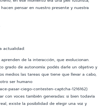
trenó; en ese momento era una peli futurista,
s hacen pensar en nuestro presente y nuestra
.
a actualidad:
aprenden de la interacción, que evolucionan.
rto grado de autonomía: podés darle un objetivo y
os medios las tareas que tiene que llevar a cabo,
a otro ser humano
hace-pasar-ciego-contesten-captcha-1216162)
ar con voces también generadas: si bien todavía
al, existe la posibilidad de elegir una voz y